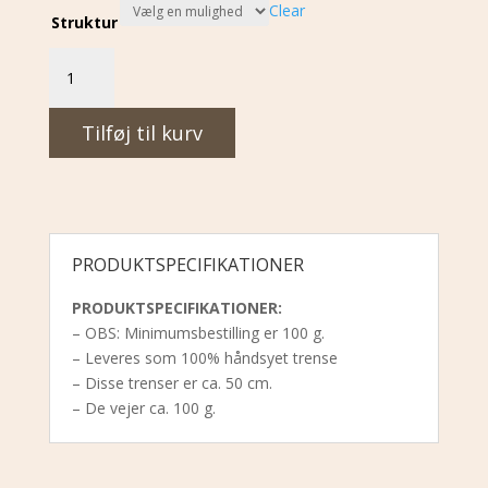
Clear
Struktur
#8
-
Hot
Tilføj til kurv
Toddy
quantity
PRODUKTSPECIFIKATIONER
PRODUKTSPECIFIKATIONER:
– OBS: Minimumsbestilling er 100 g.
– Leveres som 100% håndsyet trense
– Disse trenser er ca. 50 cm.
– De vejer ca. 100 g.
Webshop
Inspiration