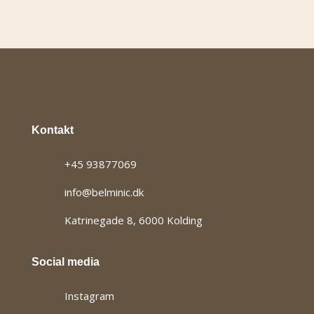
FAQ
Om
os
Kontakt
Kontakt
+45 93877069
info@belminic.dk
Katrinegade 8, 6000 Kolding
Social media
Instagram